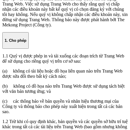
Trang Web. Việc sử dụng Trang Web cho thấy rằng quý vị chấp
nhận các điều khoản này bất kể quý vị có chọn đăng ký với chúng
tôi hay không. Nếu quý vị không chấp nhận các điều khoản này, xin
đừng sử dụng Trang Web. Thông báo này được phát hành bởi The
Mekong Project (Công ty).
1. Cho phép
1.1 Quý vị được phép in và tải xuống các đoạn trích từ Trang Web
để sử dụng cho riêng quý vị trên cơ sở sau:
(a) không có tài liệu hoặc đồ họa liên quan nào trên Trang Web
được sửa đổi theo bất kỳ cách nào;
(b) không có đồ họa nào trên Trang Web được sử dụng tách biệt
với văn bản tương ứng; và
(c) các thông báo về bản quyền và nhãn hiệu thương mại của
Công ty và thông báo cho phép này xuất hiện trong tất cả các bản
sao.
1.2 Trừ khi có quy định khác, bản quyền và các quyền sở hữu trí tuệ
khác trong tất cả các tài liệu trên Trang Web (bao gồm nhưng không