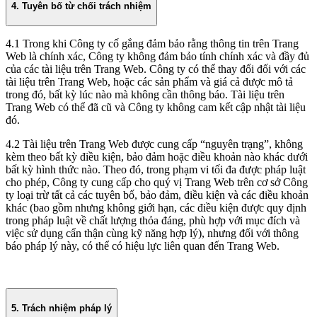
4. Tuyên bố từ chối trách nhiệm
4.1 Trong khi Công ty cố gắng đảm bảo rằng thông tin trên Trang
Web là chính xác, Công ty không đảm bảo tính chính xác và đầy đủ
của các tài liệu trên Trang Web. Công ty có thể thay đổi đối với các
tài liệu trên Trang Web, hoặc các sản phẩm và giá cả được mô tả
trong đó, bất kỳ lúc nào mà không cần thông báo. Tài liệu trên
Trang Web có thể đã cũ và Công ty không cam kết cập nhật tài liệu
đó.
4.2 Tài liệu trên Trang Web được cung cấp “nguyên trạng”, không
kèm theo bất kỳ điều kiện, bảo đảm hoặc điều khoản nào khác dưới
bất kỳ hình thức nào. Theo đó, trong phạm vi tối đa được pháp luật
cho phép, Công ty cung cấp cho quý vị Trang Web trên cơ sở Công
ty loại trừ tất cả các tuyên bố, bảo đảm, điều kiện và các điều khoản
khác (bao gồm nhưng không giới hạn, các điều kiện được quy định
trong pháp luật về chất lượng thỏa đáng, phù hợp với mục đích và
việc sử dụng cẩn thận cùng kỹ năng hợp lý), nhưng đối với thông
báo pháp lý này, có thể có hiệu lực liên quan đến Trang Web.
5. Trách nhiệm pháp lý