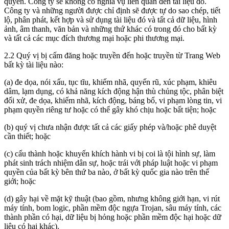
quyền. Công ty sẽ không có nghĩa vụ liên quan đến tài liệu đó.
Công ty và những người được chỉ định sẽ được tự do sao chép, tiết
lộ, phân phát, kết hợp và sử dụng tài liệu đó và tất cả dữ liệu, hình
ảnh, âm thanh, văn bản và những thứ khác có trong đó cho bất kỳ
và tất cả các mục đích thương mại hoặc phi thương mại.
2.2 Quý vị bị cấm đăng hoặc truyền đến hoặc truyền từ Trang Web
bất kỳ tài liệu nào:
(a) đe dọa, nói xấu, tục tĩu, khiếm nhã, quyến rũ, xúc phạm, khiêu
dâm, lạm dụng, có khả năng kích động hận thù chủng tộc, phân biệt
đối xử, đe dọa, khiếm nhã, kích động, báng bổ, vi phạm lòng tin, vi
phạm quyền riêng tư hoặc có thể gây khó chịu hoặc bất tiện; hoặc
(b) quý vị chưa nhận được tất cả các giấy phép và/hoặc phê duyệt
cần thiết; hoặc
(c) cấu thành hoặc khuyến khích hành vi bị coi là tội hình sự, làm
phát sinh trách nhiệm dân sự, hoặc trái với pháp luật hoặc vi phạm
quyền của bất kỳ bên thứ ba nào, ở bất kỳ quốc gia nào trên thế
giới; hoặc
(d) gây hại về mặt kỹ thuật (bao gồm, nhưng không giới hạn, vi rút
máy tính, bom logic, phần mềm độc ngựa Trojan, sâu máy tính, các
thành phần có hại, dữ liệu bị hỏng hoặc phần mềm độc hại hoặc dữ
liệu có hại khác).