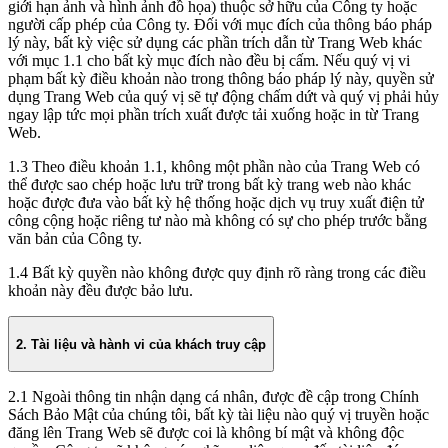
giới hạn ảnh và hình ảnh đồ họa) thuộc sở hữu của Công ty hoặc
người cấp phép của Công ty. Đối với mục đích của thông báo pháp
lý này, bất kỳ việc sử dụng các phần trích dẫn từ Trang Web khác
với mục 1.1 cho bất kỳ mục đích nào đều bị cấm. Nếu quý vị vi
phạm bất kỳ điều khoản nào trong thông báo pháp lý này, quyền sử
dụng Trang Web của quý vị sẽ tự động chấm dứt và quý vị phải hủy
ngay lập tức mọi phần trích xuất được tải xuống hoặc in từ Trang
Web.
1.3 Theo điều khoản 1.1, không một phần nào của Trang Web có
thể được sao chép hoặc lưu trữ trong bất kỳ trang web nào khác
hoặc được đưa vào bất kỳ hệ thống hoặc dịch vụ truy xuất điện tử
công cộng hoặc riêng tư nào mà không có sự cho phép trước bằng
văn bản của Công ty.
1.4 Bất kỳ quyền nào không được quy định rõ ràng trong các điều
khoản này đều được bảo lưu.
2. Tài liệu và hành vi của khách truy cập
2.1 Ngoài thông tin nhận dạng cá nhân, được đề cập trong Chính
Sách Bảo Mật của chúng tôi, bất kỳ tài liệu nào quý vị truyền hoặc
đăng lên Trang Web sẽ được coi là không bí mật và không độc